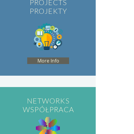
PROJECTS
PROJEKTY
More Info
NETWORKS
WSPÓŁPRACA